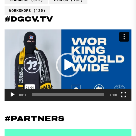
WORKSHOPS
(120)
#DGCV.TV
Reproductor
de
vídeo
00:00
00:00
#PARTNERS