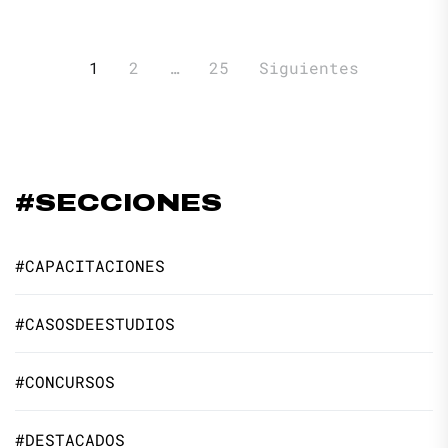
Paginación
1
2
…
25
Siguientes
de
entradas
#SECCIONES
#CAPACITACIONES
#CASOSDEESTUDIOS
#CONCURSOS
#DESTACADOS