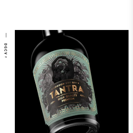
DGCV™