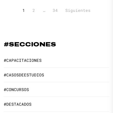
Paginación
1
2
…
34
Siguientes
de
entradas
#SECCIONES
#CAPACITACIONES
#CASOSDEESTUDIOS
#CONCURSOS
#DESTACADOS