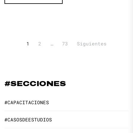
Paginación
1
2
…
73
Siguientes
de
entradas
#SECCIONES
#CAPACITACIONES
#CASOSDEESTUDIOS