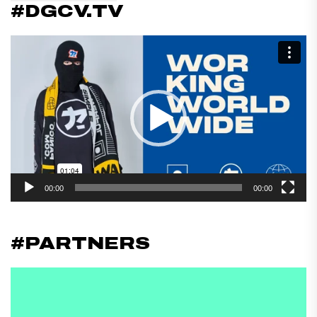
#DGCV.TV
Reproductor
de
vídeo
00:00
00:00
#PARTNERS