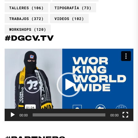
TALLERES
(106)
TIPOGRAFÍA
(73)
TRABAJOS
(372)
VIDEOS
(102)
WORKSHOPS
(120)
#DGCV.TV
Reproductor
de
vídeo
00:00
00:00