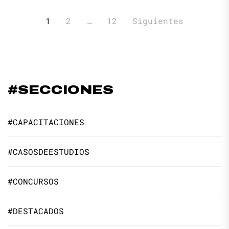
Paginación
1
2
…
12
Siguientes
de
entradas
#SECCIONES
#CAPACITACIONES
#CASOSDEESTUDIOS
#CONCURSOS
#DESTACADOS