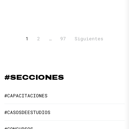
Paginación
1
2
…
97
Siguientes
de
entradas
#SECCIONES
#CAPACITACIONES
#CASOSDEESTUDIOS
#CONCURSOS