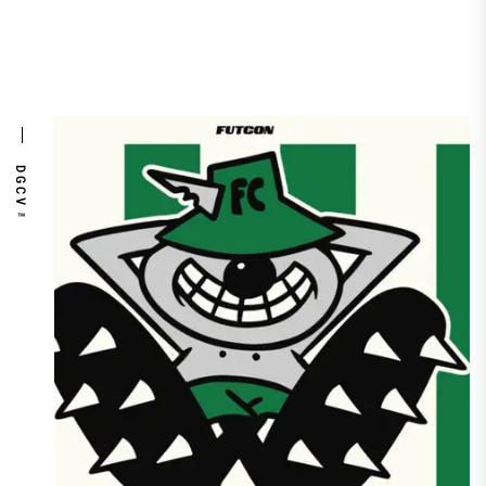
DGCV™