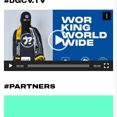
#DGCV.TV
Reproductor
de
vídeo
00:00
00:00
#PARTNERS