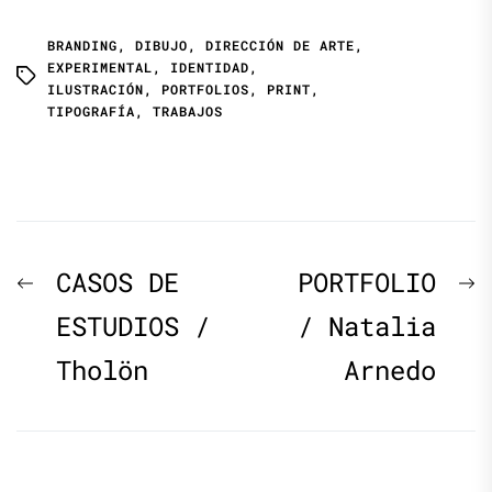
BRANDING
,
DIBUJO
,
DIRECCIÓN DE ARTE
,
EXPERIMENTAL
,
IDENTIDAD
,
ILUSTRACIÓN
,
PORTFOLIOS
,
PRINT
,
TIPOGRAFÍA
,
TRABAJOS
Navegación
Previous
N
CASOS DE
PORTFOLIO
de
post:
p
ESTUDIOS /
/ Natalia
Tholön
Arnedo
entradas