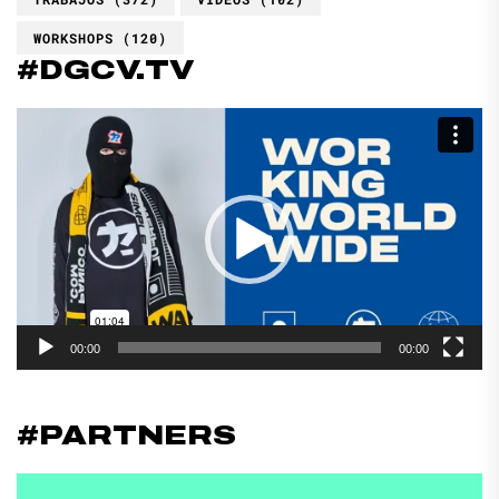
WORKSHOPS
(120)
#DGCV.TV
Reproductor
de
vídeo
00:00
00:00
#PARTNERS