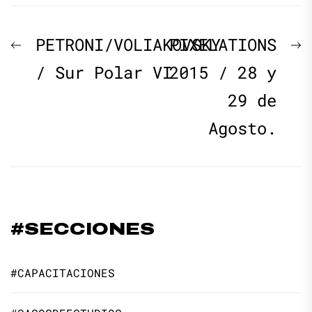
Navegación
Previous
N
PETRONI/VOLIAKOVSKY
PIXELATIONS
de
post:
p
/ Sur Polar VI
2015 / 28 y
29 de
entradas
Agosto.
#SECCIONES
#CAPACITACIONES