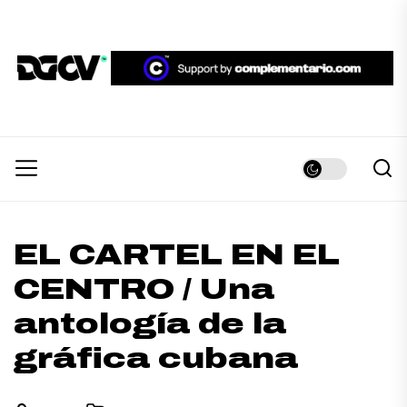
Skip
to
the
DGCV™
content
DGCV™
Medio informativo sobre Diseño Gráfico y
Comunicación Visual.
EL CARTEL EN EL
CENTRO / Una
antología de la
gráfica cubana