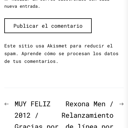
nueva entrada.
Este sitio usa Akismet para reducir el
spam.
Aprende cómo se procesan los datos
de tus comentarios.
Navegación
Previous
N
MUY FELIZ
Rexona Men /
de
post:
p
2012 /
Relanzamiento
Gracias por
de línea por