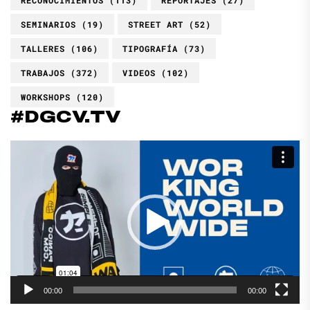
RECONOCIMIENTOS
(113)
REPORTAJES
(27)
SEMINARIOS
(19)
STREET ART
(52)
TALLERES
(106)
TIPOGRAFÍA
(73)
TRABAJOS
(372)
VIDEOS
(102)
WORKSHOPS
(120)
#DGCV.TV
Reproductor
de
vídeo
00:00
00:00