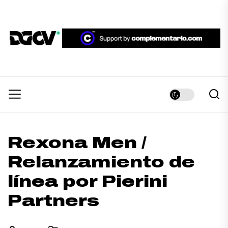
Skip
to
the
DGCV™
content
DGCV™
Medio informativo sobre Diseño Gráfico y
Comunicación Visual.
Rexona Men /
Relanzamiento de
línea por Pierini
Partners