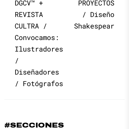
de
post:
p
DGCV™ +
PROYECTOS
REVISTA
/ Diseño
entradas
CULTRA /
Shakespear
Convocamos:
Ilustradores
/
Diseñadores
/ Fotógrafos
#SECCIONES