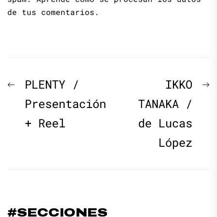
de tus comentarios.
Navegación
Previous
N
PLENTY /
IKKO
de
post:
p
Presentación
TANAKA /
+ Reel
de Lucas
entradas
López
#SECCIONES