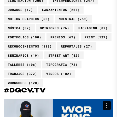
ILUSTRACIÓN
(206)
INTERVENCIONES
(247)
JURADOS
(17)
LANZAMIENTOS
(267)
MOTION GRAPHICS
(50)
MUESTRAS
(259)
MÚSICA
(32)
OPINIONES
(76)
PACKAGING
(87)
PORTFOLIOS
(190)
PREMIOS
(67)
PRINT
(127)
RECONOCIMIENTOS
(113)
REPORTAJES
(27)
SEMINARIOS
(19)
STREET ART
(52)
TALLERES
(106)
TIPOGRAFÍA
(73)
TRABAJOS
(372)
VIDEOS
(102)
WORKSHOPS
(120)
#DGCV.TV
Reproductor
de
vídeo