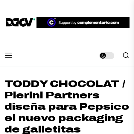
Skip
to
the
DGCV™
content
DGCV™
Medio informativo sobre Diseño Gráfico y
Comunicación Visual.
TODDY CHOCOLAT /
Pierini Partners
diseña para Pepsico
el nuevo packaging
de galletitas