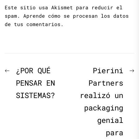
Este sitio usa Akismet para reducir el
spam.
Aprende cómo se procesan los datos
de tus comentarios.
Navegación
Previous
N
¿POR QUÉ
Pierini
de
post:
p
PENSAR EN
Partners
SISTEMAS?
realizó un
entradas
packaging
genial
para