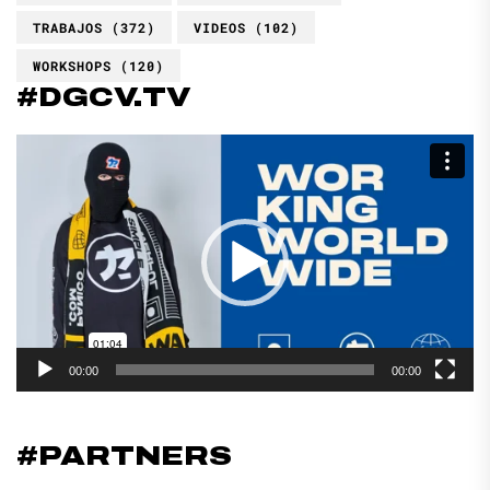
TRABAJOS
(372)
VIDEOS
(102)
WORKSHOPS
(120)
#DGCV.TV
Reproductor
de
vídeo
00:00
00:00
#PARTNERS