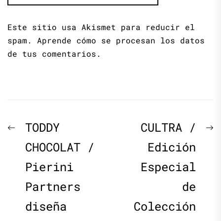
Este sitio usa Akismet para reducir el
spam.
Aprende cómo se procesan los datos
de tus comentarios.
Navegación
Previous
N
TODDY
CULTRA /
de
post:
p
CHOCOLAT /
Edición
Pierini
Especial
entradas
Partners
de
diseña
Colección