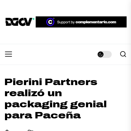
Skip
to
the
DGCV™
content
DGCV™
Medio informativo sobre Diseño Gráfico y
Comunicación Visual.
Pierini Partners
realizó un
packaging genial
para Paceña