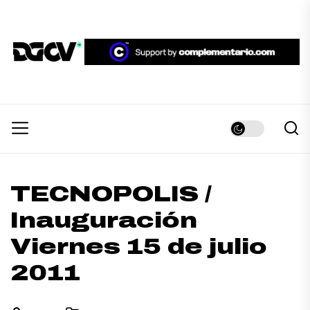
Skip
to
the
DGCV™
content
DGCV™
Medio informativo sobre Diseño Gráfico y
Comunicación Visual.
TECNOPOLIS /
Inauguración
Viernes 15 de julio
2011