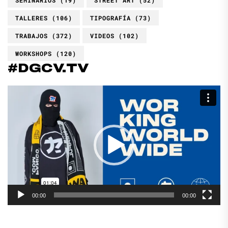
TALLERES
(106)
TIPOGRAFÍA
(73)
TRABAJOS
(372)
VIDEOS
(102)
WORKSHOPS
(120)
#DGCV.TV
Reproductor
de
vídeo
00:00
00:00