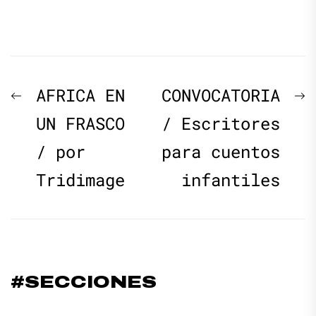
Navegación
Previous
N
AFRICA EN
CONVOCATORIA
de
post:
p
UN FRASCO
/ Escritores
/ por
para cuentos
entradas
Tridimage
infantiles
#SECCIONES