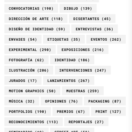
CONVOCATORIAS
(190)
DIBUJO
(139)
DIRECCIÓN DE ARTE
(118)
DISERTANTES
(45)
DISEÑO DE IDENTIDAD
(59)
ENTREVISTAS
(36)
ENVASES
(54)
ETIQUETAS
(35)
EVENTOS
(262)
EXPERIMENTAL
(290)
EXPOSICIONES
(216)
FOTOGRAFÍA
(62)
IDENTIDAD
(186)
ILUSTRACIÓN
(206)
INTERVENCIONES
(247)
JURADOS
(17)
LANZAMIENTOS
(267)
MOTION GRAPHICS
(50)
MUESTRAS
(259)
MÚSICA
(32)
OPINIONES
(76)
PACKAGING
(87)
PORTFOLIOS
(190)
PREMIOS
(67)
PRINT
(127)
RECONOCIMIENTOS
(113)
REPORTAJES
(27)
SEMINARIOS
(19)
STREET ART
(52)