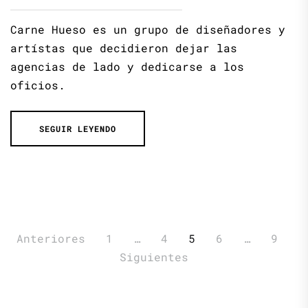
Carne Hueso es un grupo de diseñadores y
artístas que decidieron dejar las
agencias de lado y dedicarse a los
oficios.
SEGUIR LEYENDO
Paginación
Anteriores
1
…
4
5
6
…
9
de
Siguientes
entradas