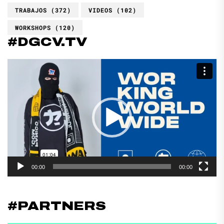
TRABAJOS
(372)
VIDEOS
(102)
WORKSHOPS
(120)
#DGCV.TV
Reproductor
de
vídeo
00:00
00:00
#PARTNERS