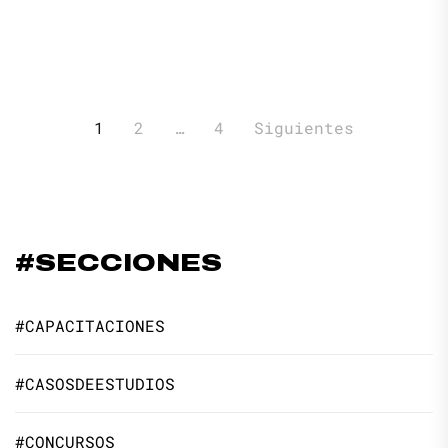
Paginación
1
2
…
4
Siguientes
de
entradas
#SECCIONES
#CAPACITACIONES
#CASOSDEESTUDIOS
#CONCURSOS