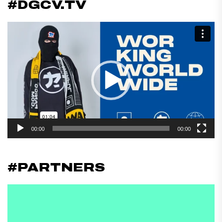
#DGCV.TV
Reproductor
de
vídeo
00:00
00:00
#PARTNERS