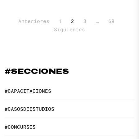
Paginación
Anteriores
1
2
3
…
69
de
Siguientes
entradas
#SECCIONES
#CAPACITACIONES
#CASOSDEESTUDIOS
#CONCURSOS