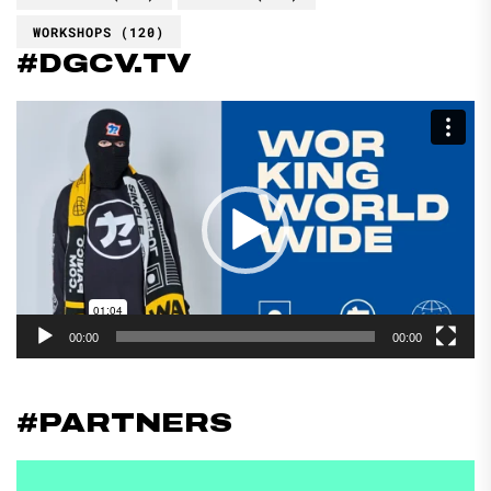
WORKSHOPS
(120)
#DGCV.TV
Reproductor
de
vídeo
00:00
00:00
#PARTNERS