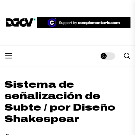
Skip
to
the
DGCV™
content
DGCV™
Medio informativo sobre Diseño Gráfico y
Comunicación Visual.
Sistema de
señalización de
Subte / por Diseño
Shakespear