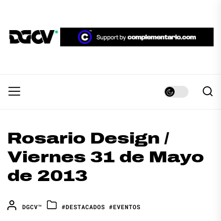
Skip
to
the
DGCV™
content
DGCV™
Medio informativo sobre Diseño Gráfico y
Comunicación Visual.
Rosario Design /
Viernes 31 de Mayo
de 2013
DGCV™
#DESTACADOS
#EVENTOS