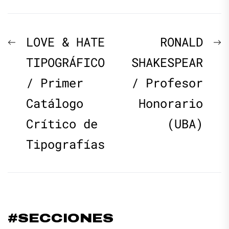
Navegación
Previous
N
LOVE & HATE
RONALD
de
post:
p
TIPOGRÁFICO
SHAKESPEAR
/ Primer
/ Profesor
entradas
Catálogo
Honorario
Crítico de
(UBA)
Tipografías
#SECCIONES