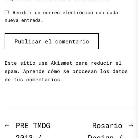
Recibir un correo electrónico con cada
nueva entrada.
Este sitio usa Akismet para reducir el
spam.
Aprende cómo se procesan los datos
de tus comentarios.
Navegación
Previous
N
PRE TMDG
Rosario
post:
p
2013 /
Design /