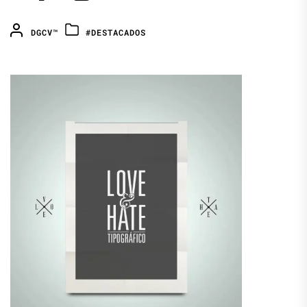
DGCV™
#DESTACADOS