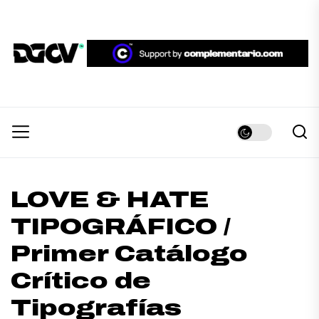
Skip
to
the
DGCV™
content
DGCV™
Medio informativo sobre Diseño Gráfico y
Comunicación Visual.
LOVE & HATE
TIPOGRÁFICO /
Primer Catálogo
Crítico de
Tipografías