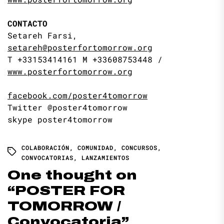
CONTACTO
Setareh Farsi,
setareh@posterfortomorrow.org
T +33153414161 M +33608753448 /
www.posterfortomorrow.org
facebook.com/poster4tomorrow
Twitter @poster4tomorrow
skype poster4tomorrow
COLABORACIÓN
,
COMUNIDAD
,
CONCURSOS
,
CONVOCATORIAS
,
LANZAMIENTOS
One thought on
“
POSTER FOR
TOMORROW /
Convocatoria
”