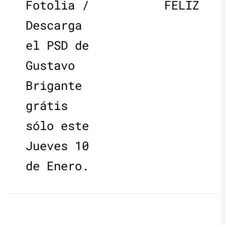
de
post:
p
Fotolia /
FELIZ
Descarga
entradas
el PSD de
Gustavo
Brigante
grátis
sólo este
Jueves 10
de Enero.