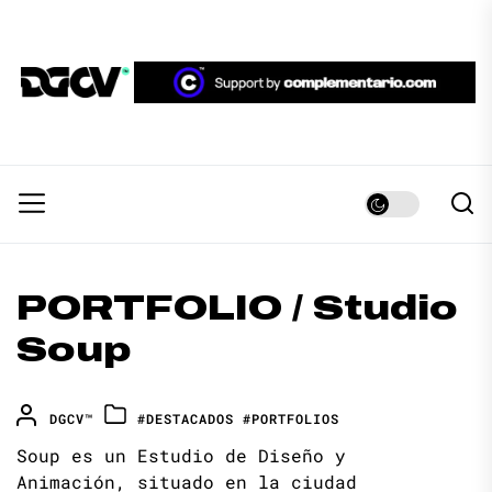
Skip
to
the
DGCV™
content
DGCV™
Medio informativo sobre Diseño Gráfico y
Comunicación Visual.
PORTFOLIO / Studio
Soup
DGCV™
#DESTACADOS
#PORTFOLIOS
Soup es un Estudio de Diseño y
Animación, situado en la ciudad