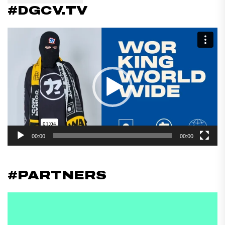
#DGCV.TV
Reproductor
de
vídeo
00:00
00:00
#PARTNERS