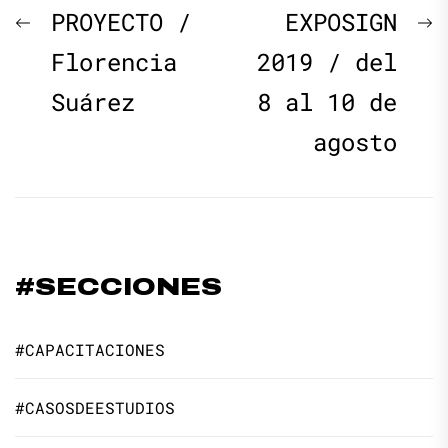
Navegación
Previous
N
PROYECTO /
EXPOSIGN
de
post:
p
Florencia
2019 / del
Suárez
8 al 10 de
entradas
agosto
#SECCIONES
#CAPACITACIONES
#CASOSDEESTUDIOS