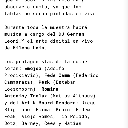
observe a gusto, ya que las
tablas no serán pintadas en vivo.
Durante toda la muestra habrá
música a cargo del
DJ German
Leoni
.Y el arte digital en vivo
de
Milena Lois.
Los protagonistas de la noche
serán:
Emejea
(Adolfo
Procikievic),
Fede Camm
(Federico
Cammarata),
Pesk
(Esteban
Loeschborn),
Romina
Antonio
y
Tdelak
(Matias Althaus)
y
del Art N´Board Mendoza:
Diego
Stigliano, Format Brain, Fede©,
Foak, Alejo Ramos, Tío Pelado,
Dotz, Barney, Cees y Matías