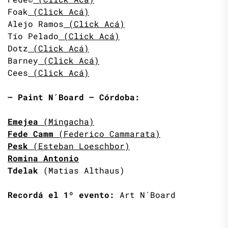
Foak
(Click Acá)
Alejo Ramos
(Click Acá)
Tío Pelado
(Click Acá)
Dotz
(Click Acá)
Barney
(Click Acá)
Cees
(Click Acá)
– Paint N´Board – Córdoba:
Emejea
(Mingacha)
Fede Camm
(Federico Cammarata)
Pesk
(Esteban Loeschbor)
Romina Antonio
Tdelak
(Matias Althaus)
Recordá el 1º evento:
Art N´Board