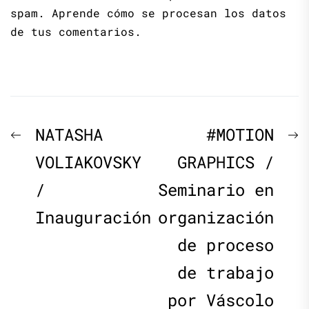
spam.
Aprende cómo se procesan los datos
de tus comentarios.
Navegación
Previous
N
NATASHA
#MOTION
de
post:
p
VOLIAKOVSKY
GRAPHICS /
/
Seminario en
entradas
Inauguración
organización
de proceso
de trabajo
por Váscolo