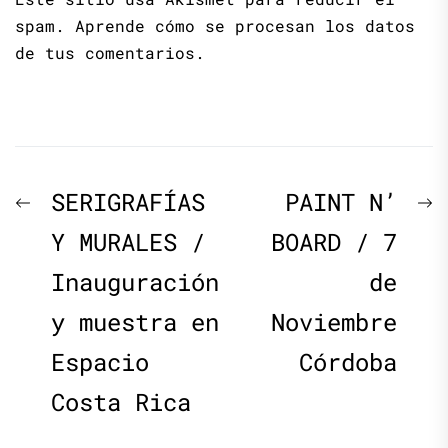
spam.
Aprende cómo se procesan los datos
de tus comentarios.
Navegación
Previous
N
SERIGRAFÍAS
PAINT N’
de
post:
p
Y MURALES /
BOARD / 7
Inauguración
de
entradas
y muestra en
Noviembre
Espacio
Córdoba
Costa Rica