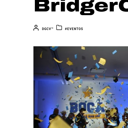
Bridge
DGCV™
#EVENTOS