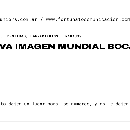
uniors.com.ar
/
www.fortunatocomunicacion.co
E
,
IDENTIDAD
,
LANZAMIENTOS
,
TRABAJOS
VA IMAGEN MUNDIAL BOCA 
eta dejen un lugar para los números, y no le dejen