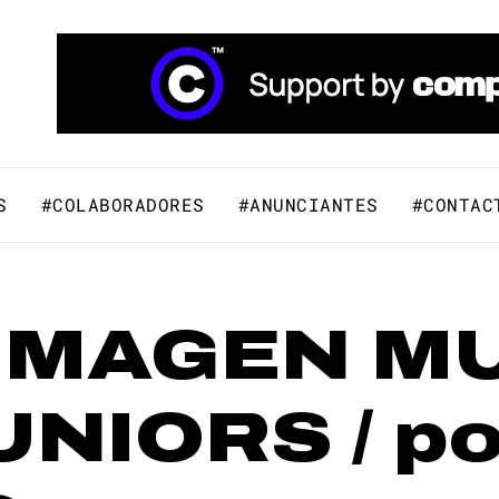
áfico y Comunicación Visual.
S
#COLABORADORES
#ANUNCIANTES
#CONTAC
IMAGEN M
NIORS / po