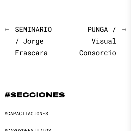
Navegación
Previous
N
SEMINARIO
PUNGA /
de
post:
p
/ Jorge
Visual
Frascara
Consorcio
entradas
#SECCIONES
#CAPACITACIONES
#CASOSDEESTUDIOS