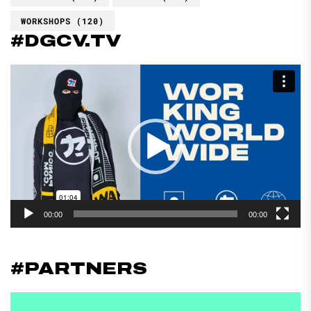
WORKSHOPS
(120)
#DGCV.TV
Reproductor
de
vídeo
00:00
00:00
#PARTNERS