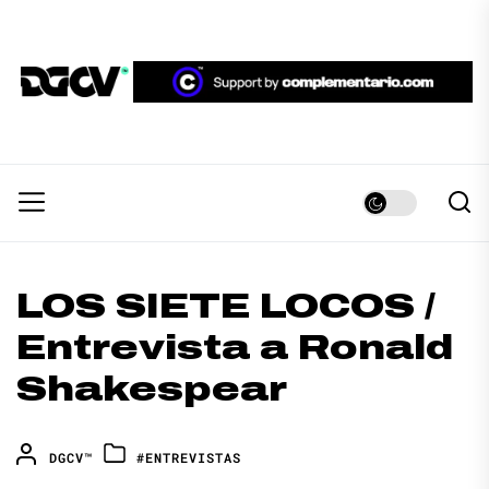
Skip
to
the
DGCV™
content
DGCV™
Medio informativo sobre Diseño Gráfico y
Comunicación Visual.
LOS SIETE LOCOS /
Entrevista a Ronald
Shakespear
DGCV™
#ENTREVISTAS