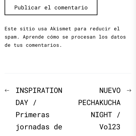
Este sitio usa Akismet para reducir el
spam.
Aprende cómo se procesan los datos
de tus comentarios.
Navegación
Previous
N
INSPIRATION
NUEVO
de
post:
p
DAY /
PECHAKUCHA
Primeras
NIGHT /
entradas
jornadas de
Vol23