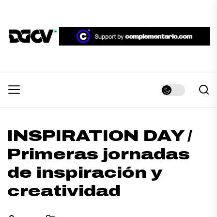
Skip
to
the
DGCV™
content
DGCV™
Medio informativo sobre Diseño Gráfico y
Comunicación Visual.
INSPIRATION DAY /
Primeras jornadas
de inspiración y
creatividad