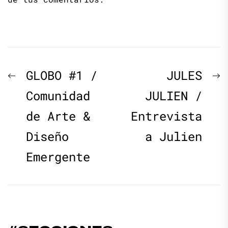
Navegación
Previous
N
GLOBO #1 /
JULES
de
post:
p
Comunidad
JULIEN /
de Arte &
Entrevista
entradas
Diseño
a Julien
Emergente