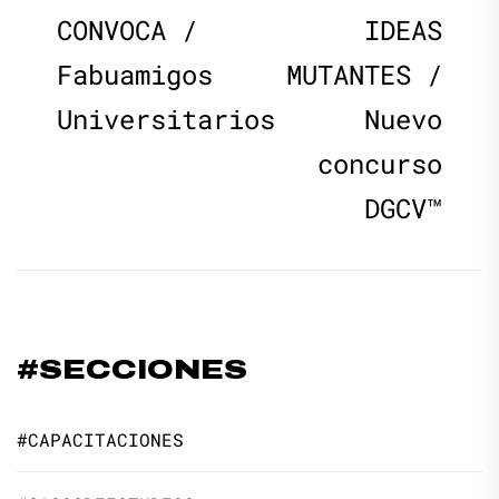
de
post:
p
CONVOCA /
IDEAS
Fabuamigos
MUTANTES /
entradas
Universitarios
Nuevo
concurso
DGCV™
#SECCIONES
#CAPACITACIONES