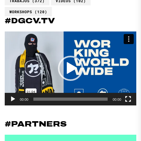
TRABAJOS
(372)
VIDEOS
(102)
WORKSHOPS
(120)
#DGCV.TV
Reproductor
de
vídeo
00:00
00:00
#PARTNERS