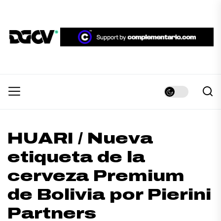
Skip
to
the
DGCV™
content
DGCV™
Medio informativo sobre Diseño Gráfico y
Comunicación Visual.
HUARI / Nueva
etiqueta de la
cerveza Premium
de Bolivia por Pierini
Partners