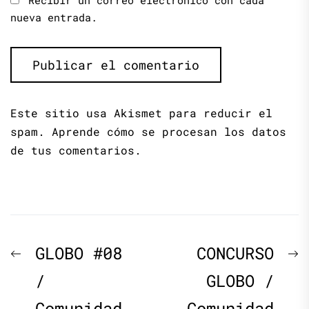
Recibir un correo electrónico con cada
nueva entrada.
Este sitio usa Akismet para reducir el
spam.
Aprende cómo se procesan los datos
de tus comentarios.
Navegación
Previous
N
GLOBO #08
CONCURSO
de
post:
p
/
GLOBO /
Comunidad
Comunidad