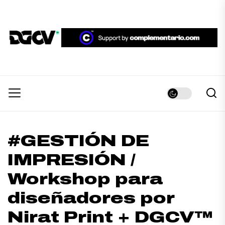
Skip
to
the
DGCV™
content
DGCV™
Medio informativo sobre Diseño Gráfico y
Comunicación Visual.
#GESTIÓN DE
IMPRESIÓN /
Workshop para
diseñadores por
Nirat Print + DGCV™