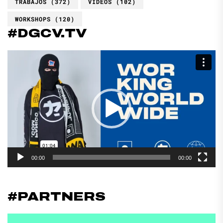
TRABAJOS
(372)
VIDEOS
(102)
WORKSHOPS
(120)
#DGCV.TV
Reproductor
de
vídeo
00:00
00:00
#PARTNERS