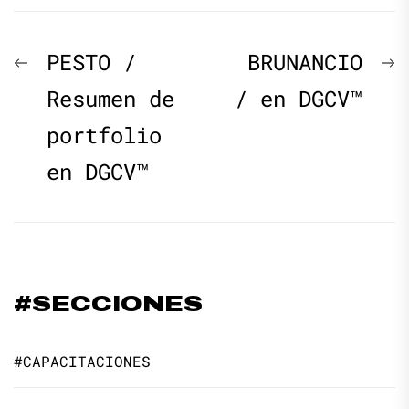
Navegación
Previous
N
PESTO /
BRUNANCIO
de
post:
p
Resumen de
/ en DGCV™
portfolio
entradas
en DGCV™
#SECCIONES
#CAPACITACIONES