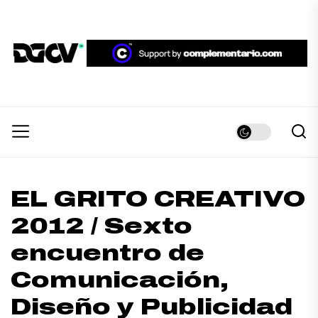
Skip
to
the
DGCV™
content
DGCV™
Medio informativo sobre Diseño Gráfico y
Comunicación Visual.
EL GRITO CREATIVO
2012 / Sexto
encuentro de
Comunicación,
Diseño y Publicidad