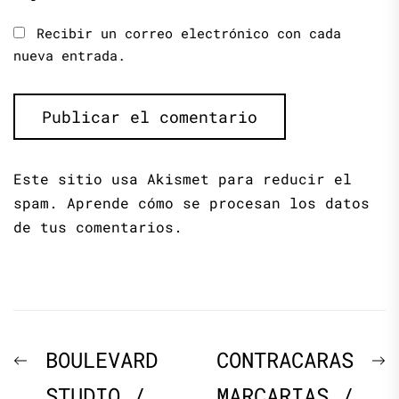
Recibir un correo electrónico con cada
nueva entrada.
Este sitio usa Akismet para reducir el
spam.
Aprende cómo se procesan los datos
de tus comentarios.
Navegación
Previous
N
BOULEVARD
CONTRACARAS
de
post:
p
STUDIO /
MARCARIAS /