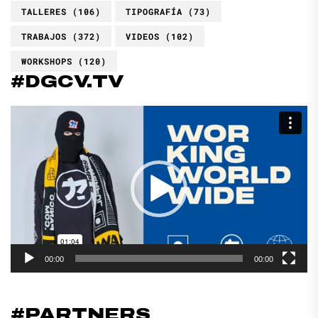
TALLERES
(106)
TIPOGRAFÍA
(73)
TRABAJOS
(372)
VIDEOS
(102)
WORKSHOPS
(120)
#DGCV.TV
Reproductor
de
vídeo
00:00
00:00
#PARTNERS