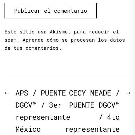
Este sitio usa Akismet para reducir el
spam.
Aprende cómo se procesan los datos
de tus comentarios.
Navegación
Previous
N
APS / PUENTE
CECY MEADE /
de
post:
p
DGCV™ / 3er
PUENTE DGCV™
representante
/ 4to
entradas
México
representante