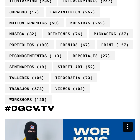
ILUSTRACIÓN
(206)
INTERVENCIONES
(247)
JURADOS
(17)
LANZAMIENTOS
(267)
MOTION GRAPHICS
(50)
MUESTRAS
(259)
MÚSICA
(32)
OPINIONES
(76)
PACKAGING
(87)
PORTFOLIOS
(190)
PREMIOS
(67)
PRINT
(127)
RECONOCIMIENTOS
(113)
REPORTAJES
(27)
SEMINARIOS
(19)
STREET ART
(52)
TALLERES
(106)
TIPOGRAFÍA
(73)
TRABAJOS
(372)
VIDEOS
(102)
WORKSHOPS
(120)
#DGCV.TV
Reproductor
de
vídeo