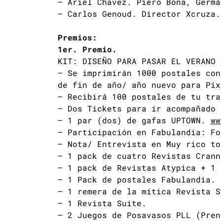
– Ariel Chavez. Piero Bona, Germ
– Carlos Genoud. Director Xcruza
Premios:
1er. Premio.
KIT: DISEÑO PARA PASAR EL VERANO 
– Se imprimirán 1000 postales con
de fin de año/ año nuevo para Pix
– Recibirá 100 postales de tu tra
– Dos Tickets para ir acompañado 
– 1 par (dos) de gafas UPTOWN.
ww
– Participación en Fabulandia: Fo
– Nota/ Entrevista en Muy rico t
– 1 pack de cuatro Revistas Crann
– 1 pack de Revistas Atypica + 1 
– 1 Pack de postales Fabulandia.
– 1 remera de la mítica Revista S
– 1 Revista Suite.
– 2 Juegos de Posavasos PLL (Pren