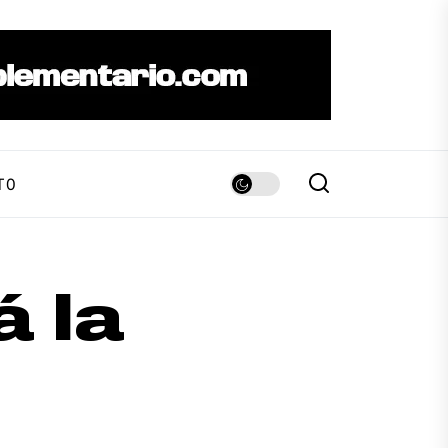
TO
 la