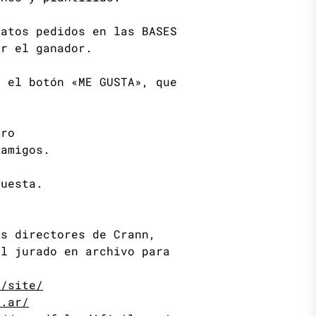
datos pedidos en las BASES
er el ganador.
e el botón «ME GUSTA», que
uro
amigos.
puesta.
os directores de Crann,
el jurado en archivo para
r/site/
m.ar/