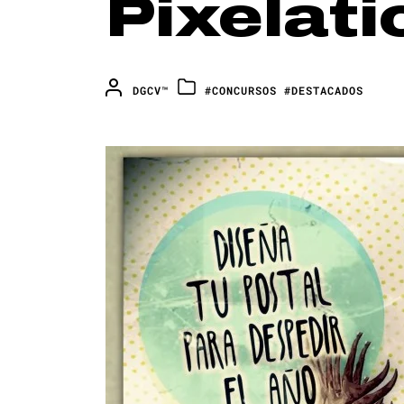
Pixelati
DGCV™
#CONCURSOS
#DESTACADOS