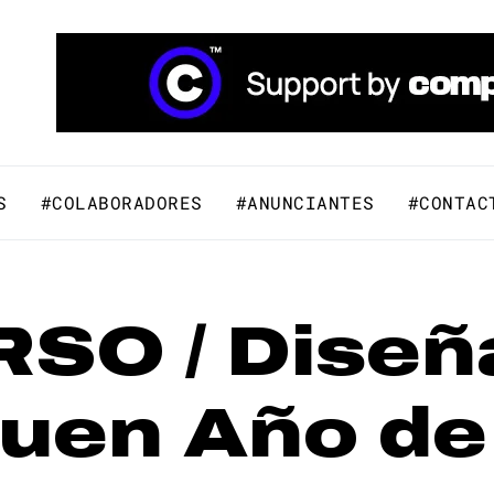
áfico y Comunicación Visual.
S
#COLABORADORES
#ANUNCIANTES
#CONTAC
O / Diseñá
Buen Año de