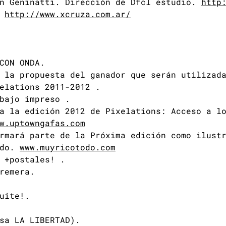
án Geninatti. Dirección de Dfcl estudio.
http
.
http://www.xcruza.com.ar/
CON ONDA.
 la propuesta del ganador que serán utilizad
elations 2011-2012 .
bajo impreso .
a la edición 2012 de Pixelations: Acceso a l
w.uptowngafas.com
rmará parte de la Próxima edición como ilust
odo.
www.muyricotodo.com
 +postales! .
remera.
uite!.
sa LA LIBERTAD).