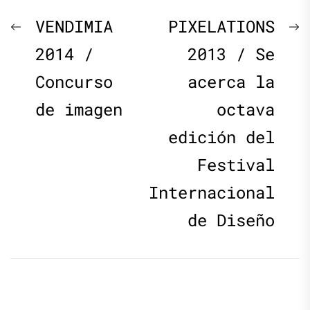
Navegación
Previous
N
VENDIMIA
PIXELATIONS
de
post:
p
2014 /
2013 / Se
Concurso
acerca la
entradas
de imagen
octava
edición del
Festival
Internacional
de Diseño