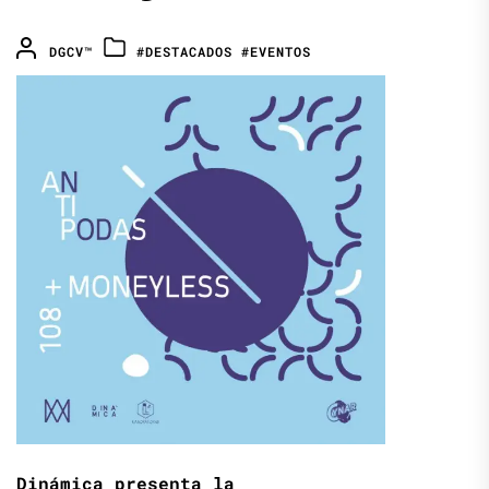
DGCV™
#DESTACADOS
#EVENTOS
Dinámica
presenta la