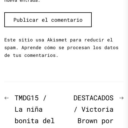
nueva entrada.
Este sitio usa Akismet para reducir el
spam.
Aprende cómo se procesan los datos
de tus comentarios.
Navegación
Previous
N
TMDG15 /
DESTACADOS
de
post:
p
La niña
/ Victoria
bonita del
Brown por
entradas