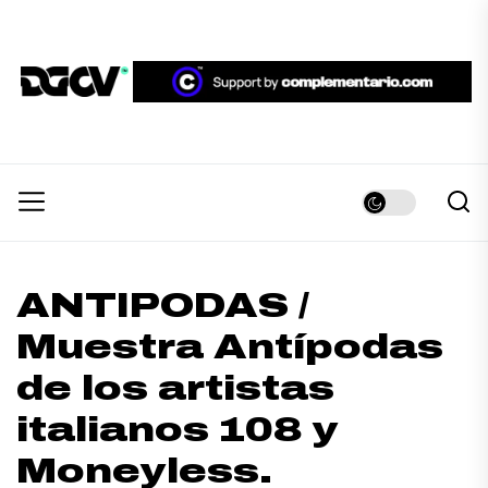
Skip
to
the
DGCV™
content
DGCV™
Medio informativo sobre Diseño Gráfico y
Comunicación Visual.
ANTIPODAS /
Muestra Antípodas
de los artistas
italianos 108 y
Moneyless.