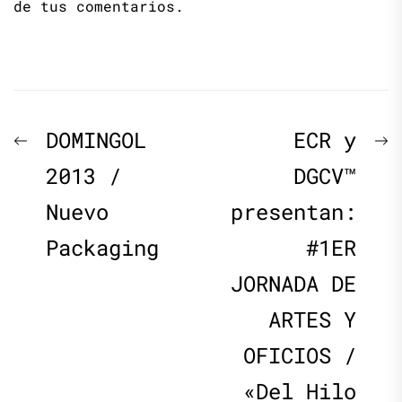
de tus comentarios.
Navegación
Previous
N
DOMINGOL
ECR y
de
post:
p
2013 /
DGCV™
Nuevo
presentan:
entradas
Packaging
#1ER
JORNADA DE
ARTES Y
OFICIOS /
«Del Hilo