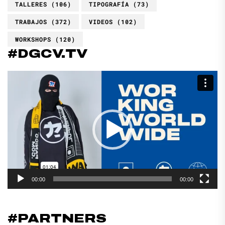
TALLERES
(106)
TIPOGRAFÍA
(73)
TRABAJOS
(372)
VIDEOS
(102)
WORKSHOPS
(120)
#DGCV.TV
Reproductor
de
vídeo
00:00
00:00
#PARTNERS