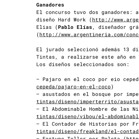
Ganadores
El concurso tuvo dos ganadores: a
diseño Hard Work (
http://www.arge
Elias (
Pablo Elías
, diseñador grá
(
http://www.argentineria.com/conc
El jurado seleccionó además 13 di
Tintas, a realizarse este año en 
Los diseños seleccionados son:
– Pajaro en el coco por eio ceped
cepeda/pajaro-en-el-coco
)
– asustados en el bosque por impe
tintas/diseno/imperterrito/asusta
– El Abdominable Hombre de las Ni
tintas/diseno/vibou/el-abdominabl
– El Contador de Historias por Fr
tintas/diseno/freakland/el-contad
– Fortune Teller por Poleta (
http