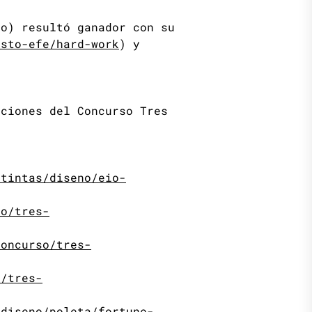
co) resultó ganador con su
usto-efe/hard-work
) y
.
iciones del Concurso Tres
-tintas/diseno/eio-
so/tres-
concurso/tres-
o/tres-
/diseno/poleta/fortune-