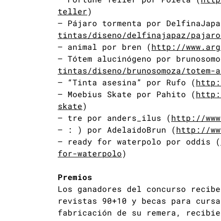
teller
)
– Pájaro tormenta por DelfinaJapa
tintas/diseno/delfinajapaz/pajaro
– animal por bren (
http://www.arg
– Tótem alucinógeno por brunosomo
tintas/diseno/brunosomoza/totem-a
– “Tinta asesina” por Rufo (
http:
– Moebius Skate por Pahito (
http:
skate
)
– tre por anders_ilus (
http://www
– : ) por AdelaidoBrun (
http://ww
– ready for waterpolo por oddis (
for-waterpolo
)
Premios
Los ganadores del concurso recibe
revistas 90+10 y becas para cursa
fabricación de su remera, recibie