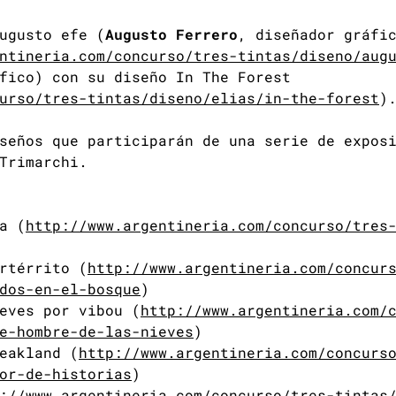
ugusto efe (
Augusto Ferrero
, diseñador gráfi
ntineria.com/concurso/tres-tintas/diseno/aug
fico) con su diseño In The Forest
urso/tres-tintas/diseno/elias/in-the-forest
)
seños que participarán de una serie de expos
Trimarchi.
a (
http://www.argentineria.com/concurso/tres
rtérrito (
http://www.argentineria.com/concur
dos-en-el-bosque
)
eves por vibou (
http://www.argentineria.com/
e-hombre-de-las-nieves
)
eakland (
http://www.argentineria.com/concurs
or-de-historias
)
://www.argentineria.com/concurso/tres-tintas