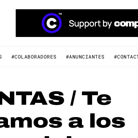
áfico y Comunicación Visual.
S
#COLABORADORES
#ANUNCIANTES
#CONTAC
NTAS / Te
amos a los