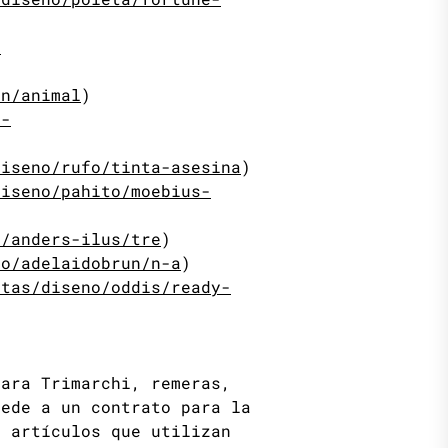
-
en/animal
)
s-
diseno/rufo/tinta-asesina
)
diseno/pahito/moebius-
o/anders-ilus/tre
)
no/adelaidobrun/n-a
)
ntas/diseno/oddis/ready-
para Trimarchi, remeras,
cede a un contrato para la
s artículos que utilizan