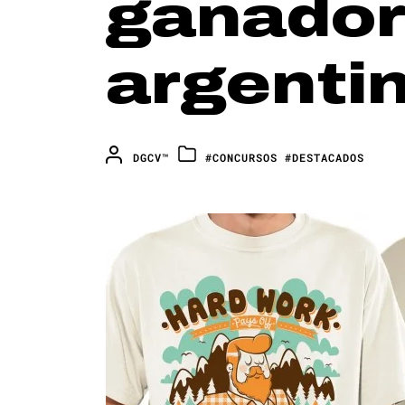
ganador
argenti
DGCV™
#CONCURSOS
#DESTACADOS