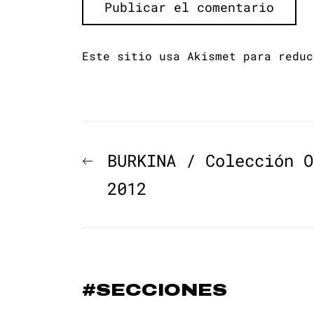
Este sitio usa Akismet para redu
Navegación
Previous
BURKINA / Colección O
de
post:
2012
entradas
#SECCIONES