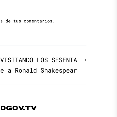
os de tus comentarios.
Next
EVISITANDO LOS SESENTA
post:
je a Ronald Shakespear
#DGCV.TV