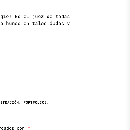
igio! Es el juez de todas
se hunde en tales dudas y
USTRACIÓN
,
PORTFOLIOS
,
arcados con
*