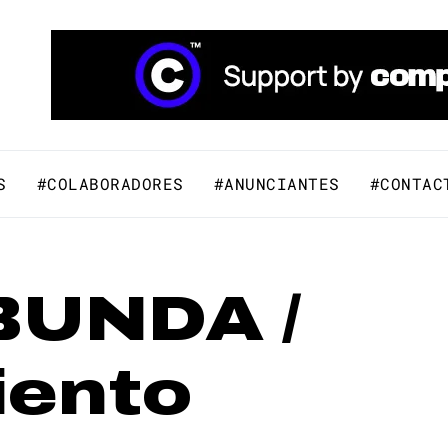
áfico y Comunicación Visual.
S
#COLABORADORES
#ANUNCIANTES
#CONTAC
UNDA /
iento