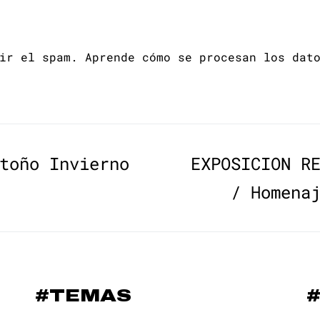
cir el spam.
Aprende cómo se procesan los dat
toño Invierno
EXPOSICION R
/ Homena
#TEMAS