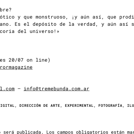
bre?
ótico y que monstruoso, ¡y aún así, que prod
ano. Es el depósito de la verdad, y aún así 
coria del universo!»
es 20/07 on line)
rormagazine
l.com
–
info@tremebunda.com.ar
DIGITAL
,
DIRECCIÓN DE ARTE
,
EXPERIMENTAL
,
FOTOGRAFÍA
,
IL
o será publicada.
Los campos obligatorios están m