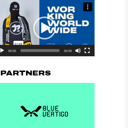
productor
deo
00:00
00:00
#PARTNERS