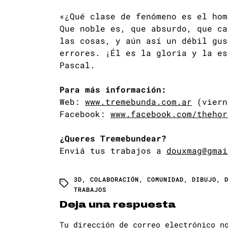
«¿Qué clase de fenómeno es el hom
Que noble es, que absurdo, que ca
las cosas, y aún así un débil gus
errores. ¡Él es la gloria y la es
Pascal.
Para más información:
Web:
www.tremebunda.com.ar
(viern
Facebook:
www.facebook.com/thehor
¿Queres Tremebundear?
Enviá tus trabajos a
douxmag@gmai
3D
,
COLABORACIÓN
,
COMUNIDAD
,
DIBUJO
,
TRABAJOS
Deja una respuesta
Tu dirección de correo electrónico n