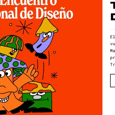
E
v
M
p
T