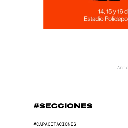
Paginación
Ant
de
entradas
#SECCIONES
#CAPACITACIONES