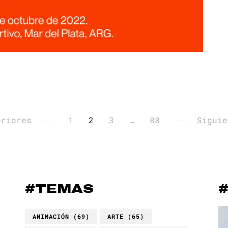
eriores
1
2
3
…
88
Siguie
#TEMAS
Re
ANIMACIÓN
(69)
ARTE
(65)
de