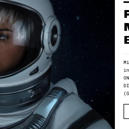
M
i
O
D
(