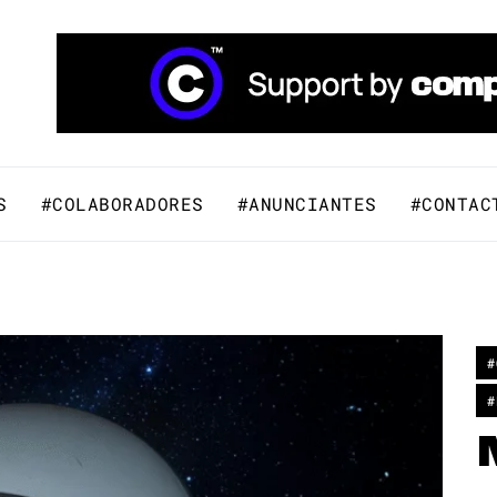
áfico y Comunicación Visual.
S
#COLABORADORES
#ANUNCIANTES
#CONTAC
#
#