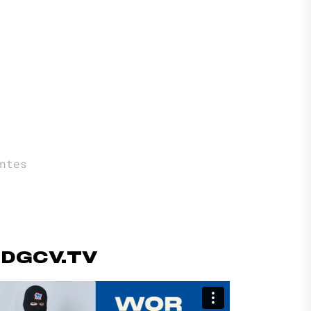
ntes
#DGCV.TV
productor