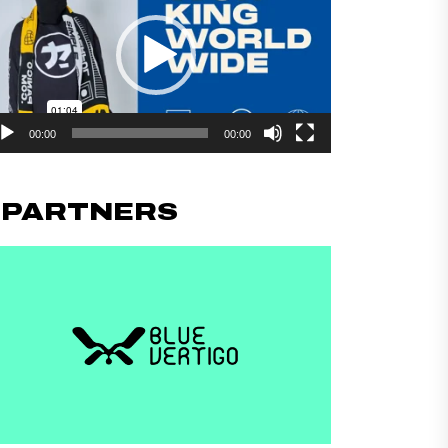
deo
00:00
00:00
#PARTNERS