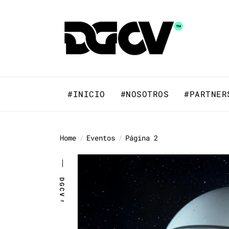
Skip
to
DGCV™
the
content
DGCV™
Medio informativo sobre Diseño Gr
#INICIO
#NOSOTROS
#PARTNER
Home
Eventos
Página 2
DGCV™