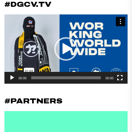
#DGCV.TV
Reproductor
de
vídeo
00:00
00:00
#PARTNERS