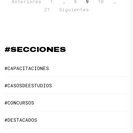
Paginación
Anteriores
1
…
8
9
10
…
de
21
Siguientes
entradas
#SECCIONES
#CAPACITACIONES
#CASOSDEESTUDIOS
#CONCURSOS
#DESTACADOS