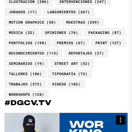
ILUSTRACIÓN
(206)
INTERVENCIONES
(247)
JURADOS
(17)
LANZAMIENTOS
(267)
MOTION GRAPHICS
(50)
MUESTRAS
(259)
MÚSICA
(32)
OPINIONES
(76)
PACKAGING
(87)
PORTFOLIOS
(190)
PREMIOS
(67)
PRINT
(127)
RECONOCIMIENTOS
(113)
REPORTAJES
(27)
SEMINARIOS
(19)
STREET ART
(52)
TALLERES
(106)
TIPOGRAFÍA
(73)
TRABAJOS
(372)
VIDEOS
(102)
WORKSHOPS
(120)
#DGCV.TV
Reproductor
de