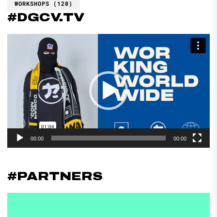
WORKSHOPS
(120)
#DGCV.TV
Reproductor
de
vídeo
00:00
00:00
#PARTNERS