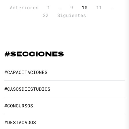
Paginación
Anteriores
1
…
9
10
11
…
de
22
Siguientes
entradas
#SECCIONES
#CAPACITACIONES
#CASOSDEESTUDIOS
#CONCURSOS
#DESTACADOS