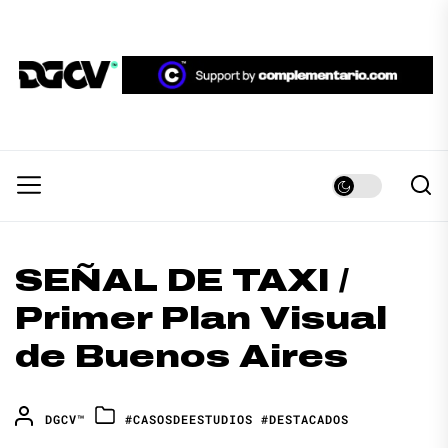
Skip
to
the
DGCV™
content
DGCV™
Medio informativo sobre Diseño Gráfico y
Comunicación Visual.
SEÑAL DE TAXI /
Primer Plan Visual
de Buenos Aires
DGCV™
#CASOSDEESTUDIOS
#DESTACADOS