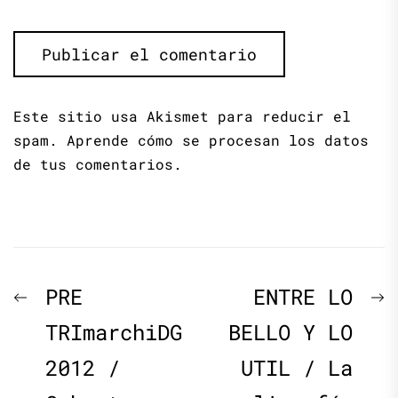
Este sitio usa Akismet para reducir el
spam.
Aprende cómo se procesan los datos
de tus comentarios.
Navegación
Previous
N
PRE
ENTRE LO
de
post:
p
TRImarchiDG
BELLO Y LO
2012 /
UTIL / La
entradas