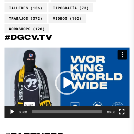
TALLERES
(106)
TIPOGRAFÍA
(73)
TRABAJOS
(372)
VIDEOS
(102)
WORKSHOPS
(120)
#DGCV.TV
Reproductor
de
vídeo
00:00
00:00