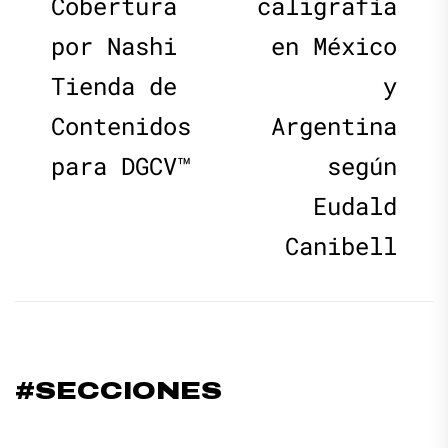
Cobertura
caligrafía
por Nashi
en México
Tienda de
y
Contenidos
Argentina
para DGCV™
según
Eudald
Canibell
#SECCIONES