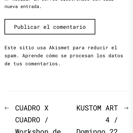
nueva entrada.
Este sitio usa Akismet para reducir el
spam.
Aprende cómo se procesan los datos
de tus comentarios.
Navegación
Previous
N
CUADRO X
KUSTOM ART
de
post:
p
CUADRO /
4 /
Workshop de
Domingo 22